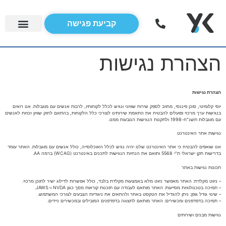
קביעת פגישה
השירותים שלנו
היתרונות שלנו
הצהרת נגישות
הצהרת נגישות
יוסי קלומיטי, סוכן פיננסי, מחויב לספק שירות שוויוני ונגיש לכלל לקוחותיו, לרבות אנשים עם מוגבלות. אנו רואים
בנגישות ערך מרכזי ופועלים להבטיח את התאמת שירותינו לצורכי כלל הלקוחות, בהתאם לחוק שוויון זכויות לאנשים
עם מוגבלות תשנ"ח-1998 ולתקנות הנגישות הנובעות ממנו.
נגישות אתר האינטרנט
אנו שואפים להבטיח כי אתר האינטרנט שלנו יהיה נגיש לכלל האוכלוסייה, כולל אנשים עם מוגבלות. האתר עומד
בדרישות תקן ישראלי ת"י 5568 ותואם את הנחיות הנגישות לתכנים באינטרנט (WCAG) ברמה AA.
תכונות נגישות באתר
– ניווט מקלדת: האתר מאפשר ניווט מלא באמצעות מקלדת בלבד, כולל אפשרות לדילוג ישיר לתוכן מרכזי.
– תמיכה בטכנולוגיות מסייעות: האתר מותאם לעבודה עם תוכנות קוראות מסך כגון NVDA ו-JAWS.
– שינוי גודל גופן: ניתן להגדיל את הטקסט באתר ולהתאים את ניגודיות הצבעים לצורכי המשתמש.
– תמיכה בדפדפנים ומכשירים: האתר מותאם לתצוגה בדפדפנים המובילים ובמכשירים ניידים.
נגישות מבנים ושירותים