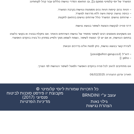
המשרד של יוסי קלומיטי ממוקם ב[], ובו הותאמו הסדרי נגישות כוללים עבור קהל לקוחותינו:
– חניות נכים: קיימות חניות נכים מסומנות ונגישות בקרבת המשרד.
– כניסה נגישה: קיימת גישה ללא מדרגות למשרד.
– שירותים נגישים: המשרד כולל שירותים נגישים בהתאם לתקנות.
דרכי פנייה לבקשות והצעות לשיפור בנושא נגישות
אנו משקיעים מאמצים רבים לשיפור מתמיד של נגישות השירותים והאתר. אם נתקלת בבעיה או בקושי כלשהו
בתחום הנגישות, או אם יש לך הצעות לשיפור, נשמח לשמוע ממך ולסייע בפתרון כל בעיה בהקדם האפשרי.
ליצירת קשר בנושא נגישות, ניתן לפנות אלינו בדרכים הבאות:
– דוא"ל: [yossi@ufirst-gorup.co.il]
– טלפון: []
אנו מתחייבים להגיב לכל פנייה בהקדם האפשרי ולפעול לשיפור הנגישות לפי הצורך.
תאריך עדכון ההצהרה: 06/02/2025
כל הזכויות שמורות ליוסי קלומיטי ©
מקבוצת יו פירסט סוכנות לביטוח
עוצב ע"י BRNDINI
פנסיוני (2017)
גילוי נאות
מדיניות הפרטיות
הצהרת נגישות